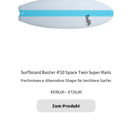
können
auf
der
Produktseite
gewählt
werden
Surfboard Buster 4’10 Space Twin Super Rails
Performance Alternative Shape für leichtere Surfer
Preisspanne:
€
599,00
–
€
729,00
€599,00
bis
Zum Produkt
€729,00
Dieses
Produkt
weist