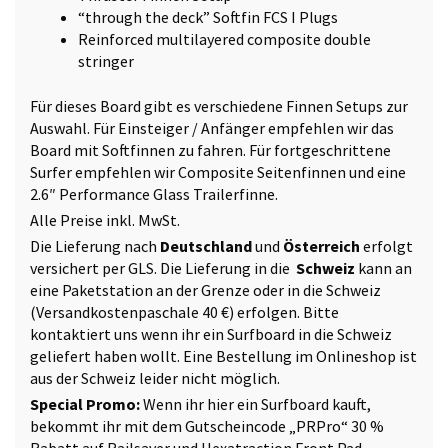
“through the deck” Softfin FCS I Plugs
Reinforced multilayered composite double
stringer
Für dieses Board gibt es verschiedene Finnen Setups zur
Auswahl. Für Einsteiger / Anfänger empfehlen wir das
Board mit Softfinnen zu fahren. Für fortgeschrittene
Surfer empfehlen wir Composite Seitenfinnen und eine
2.6″ Performance Glass Trailerfinne.
Alle Preise inkl. MwSt.
Die Lieferung nach
Deutschland
und
Österreich
erfolgt
versichert per GLS. Die Lieferung in die
Schweiz
kann an
eine Paketstation an der Grenze oder in die Schweiz
(Versandkostenpaschale 40 €) erfolgen.
Bitte
kontaktiert uns
wenn ihr ein Surfboard in die Schweiz
geliefert haben wollt. Eine Bestellung im Onlineshop ist
aus der Schweiz leider nicht möglich.
Special Promo:
Wenn ihr hier ein Surfboard kauft,
bekommt ihr mit dem Gutscheincode „PRPro“ 30 %
Rabatt auf
Railsaver
und
Hexatraction Front Pad