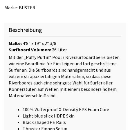
Puffin
Marke:
BUSTER
Softboard
Menge
Beschreibung
Maße:
4’8″ x 19″ x 2″ 3/8
Surfboard Volumen:
26 Liter
Mit der „Puffy Puffin“ Pool / Riversurfboard Serie bieten
wir eine Boardlinie für Einsteiger und fortgeschrittene
Surfer an. Die Surfboards sind handgemacht und aus
extrem strapazierfähigen Materialien, so dass diese
Riverboards auch eine sehr gute Wahl für Surfer aller
Könnerstufen auf Wellen mit einem besonders hohem
Materialverschleiß sind.
100% Waterproof X-Density EPS Foam Core
Light blue slick HDPE Skin
Black shaped PE Rails
Thruster Finnen Setup