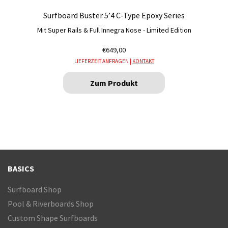
Surfboard Buster 5’4 C-Type Epoxy Series
Mit Super Rails & Full Innegra Nose - Limited Edition
€
649,00
LIEFERZEIT ANFRAGEN |
KONTAKT
Zum Produkt
BASICS
Surfboard Shop
Pool & Riverboards Shop
Custom Shape Surfboards