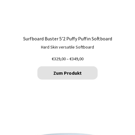
Surfboard Buster 5’2 Puffy Puffin Softboard
Hard Skin versatile Softboard
Preisspanne:
€
329,00
–
€
349,00
€329,00
bis
Zum Produkt
€349,00
Dieses
Produkt
weist
mehrere
Varianten
auf.
Die
Optionen