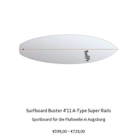
mehrere
Varianten
auf.
Die
Optionen
können
auf
der
Produktseite
gewählt
werden
Surfboard Buster 4’11 A-Type Super Rails
Spotboard für die Flußwelle in Augsburg
Preisspanne:
€
599,00
–
€
729,00
€599,00