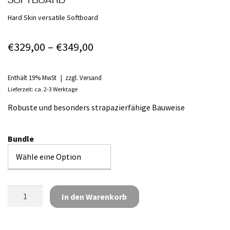
SOFTBOARD
Hard Skin versatile Softboard
Preisspanne:
€
329,00
–
€
349,00
€329,00
bis
Enthält 19% MwSt
zzgl.
Versand
Lieferzeit: ca. 2-3 Werktage
€349,00
Robuste und besonders strapazierfähige Bauweise
Bundle
Surfboard
In den Warenkorb
Buster
4'8
Puffy