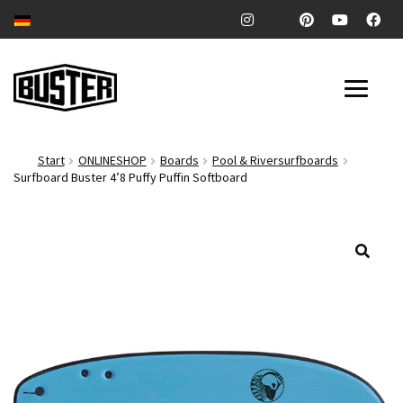
Zur
Zum
Navigation
Inhalt
springen
springen
SURFBOARDS
Start
ONLINESHOP
Boards
Pool & Riversurfboards
Surfboard Buster 4’8 Puffy Puffin Softboard
POOL & RIVERSURFBOARDS
Unter
ZUBEHÖR
auskl
🔍
Unter
COMPANY
auskl
Unter
BLOG
auskl
ONLINESHOP