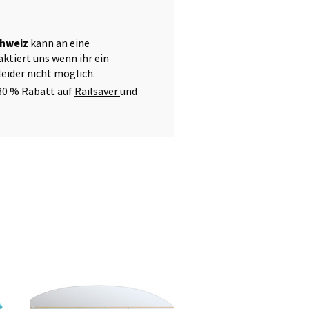
hweiz
kann an eine
aktiert uns
wenn ihr ein
leider nicht möglich.
30 % Rabatt auf
Railsaver
und
Dieses
Produkt
weist
mehrere
Varianten
auf.