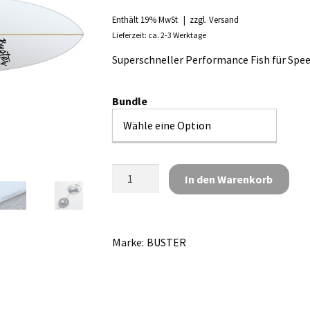
bis
Enthält 19% MwSt
zzgl.
Versand
Lieferzeit: ca. 2-3 Werktage
€729,00
Superschneller Performance Fish für Speed
Bundle
Surfboard
In den Warenkorb
Buster
5'4
Odd
Fish
Marke:
BUSTER
Super
Rails
Menge