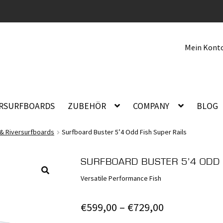
Mein Kont
ERSURFBOARDS
ZUBEHÖR
COMPANY
BLOG
 & Riversurfboards
Surfboard Buster 5’4 Odd Fish Super Rails
SURFBOARD BUSTER 5’4 ODD 
Versatile Performance Fish
🔍
Preisspanne
€
599,00
–
€
729,00
€599,00