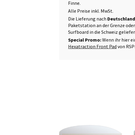
Finne.
Alle Preise inkl. MwSt.
Die Lieferung nach
Deutschlan
Paketstation an der Grenze oder
Surfboard in die Schweiz geliefe
Special Promo:
Wenn ihr hier e
Hexatraction Front Pad
von RSP
Dieses
Produkt
weist
mehrere
Varianten
auf.
a