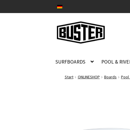
Zur
Zum
Navigation
Inhalt
springen
springen
SURFBOARDS
POOL & RIV
Start
ONLINESHOP
Boards
Pool