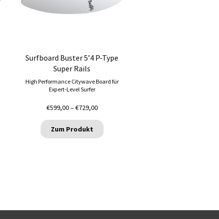
Die
Optionen
können
auf
der
Produktseite
Surfboard Buster 5’4 P-Type
gewählt
Super Rails
werden
High Performance Citywave Board für
Expert-Level Surfer
Preisspanne:
€
599,00
–
€
729,00
€599,00
bis
Zum Produkt
€729,00