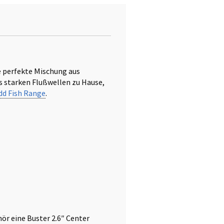
e perfekte Mischung aus
is starken Flußwellen zu Hause,
dd Fish Range
.
ör eine Buster 2.6″ Center