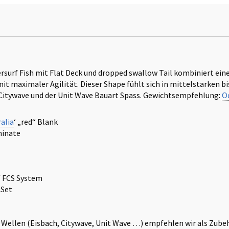
ersurf Fish mit Flat Deck und dropped swallow Tail kombiniert ein
t maximaler Agilität. Dieser Shape fühlt sich in mittelstarken b
 Citywave und der Unit Wave Bauart Spass. Gewichtsempfehlung:
O
alia
‘ „red“ Blank
minate
/ FCS System
 Set
 Wellen (Eisbach, Citywave, Unit Wave …) empfehlen wir als Zubeh