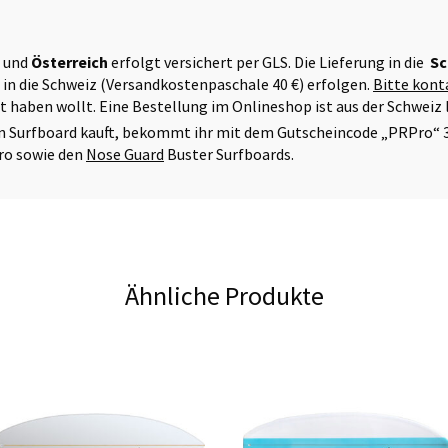
d
und
Österreich
erfolgt versichert per GLS. Die Lieferung in die
Sc
 in die Schweiz (Versandkostenpaschale 40 €) erfolgen.
Bitte kont
rt haben wollt. Eine Bestellung im Onlineshop ist aus der Schweiz 
in Surfboard kauft, bekommt ihr mit dem Gutscheincode „PRPro“ 
ro sowie den
Nose Guard
Buster Surfboards.
Ähnliche Produkte
Dieses
Produkt
weist
mehrere
Varianten
uf.