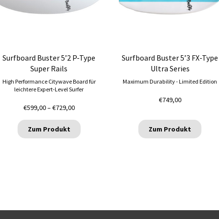
Die
Optionen
können
auf
der
Produktseite
Surfboard Buster 5’2 P-Type
Surfboard Buster 5’3 FX-Type
gewählt
Super Rails
Ultra Series
werden
High Performance Citywave Board für
Maximum Durability - Limited Edition
leichtere Expert-Level Surfer
€
749,00
Preisspanne:
€
599,00
–
€
729,00
€599,00
bis
Zum Produkt
Zum Produkt
€729,00