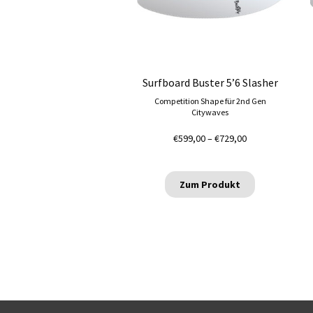
Die
Optionen
können
auf
der
Produktseite
Surfboard Buster 5’6 Slasher
gewählt
Competition Shape für 2nd Gen
werden
Citywaves
Preisspanne:
€
599,00
–
€
729,00
€599,00
bis
€729,00
Zum Produkt