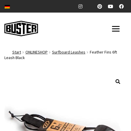
Zur
Zum
Navigation
Inhalt
springen
springen
SURFBOARDS
Start
ONLINESHOP
Surfboard Leashes
Feather Fins 6ft
Leash Black
POOL & RIVERSURFBOARDS
Unter
ZUBEHÖR
auskl
🔍
Unter
COMPANY
auskl
Unter
BLOG
auskl
ONLINESHOP