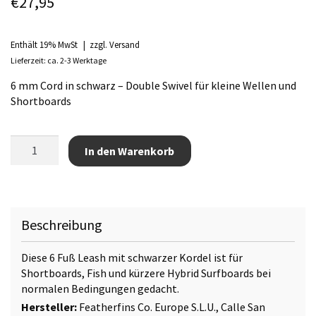
€
27,95
Enthält 19% MwSt
zzgl.
Versand
Lieferzeit: ca. 2-3 Werktage
6 mm Cord in schwarz – Double Swivel für kleine Wellen und
Shortboards
Feather
In den Warenkorb
Fins
6ft
Leash
Black
Menge
Beschreibung
Diese 6 Fuß Leash mit schwarzer Kordel ist für
Shortboards, Fish und kürzere Hybrid Surfboards bei
normalen Bedingungen gedacht.
Hersteller:
Featherfins Co. Europe S.L.U., Calle San