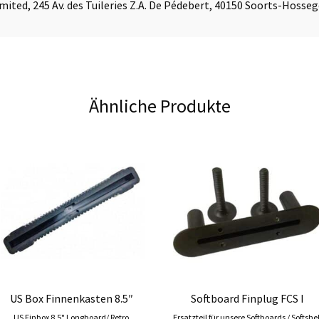
mited, 245 Av. des Tuileries Z.A. De Pédebert, 40150 Soorts-Hosseg
Ähnliche Produkte
Dieses
Produkt
weist
mehrere
Varianten
auf.
Die
Optionen
können
auf
der
Produktseite
US Box Finnenkasten 8.5″
Softboard Finplug FCS I
gewählt
US Finbox 8.5" Longboard/ Retro
Ersatzteil für unsere Softboards / Softshel