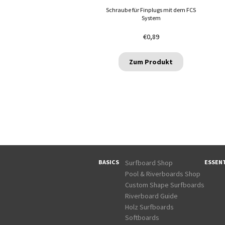
Schraube für Finplugs mit dem FCS
System
€
0,89
Zum Produkt
BASICS
ESSENT
Surfboard Shop
Pool & Riverboards Shop
Custom Shape Surfboards
Riverboard Guide
Holz Surfboards
Softboards