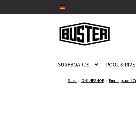
Zur
Zum
Navigation
Inhalt
springen
springen
SURFBOARDS
POOL & RIV
Start
ONLINESHOP
Finplugs und 