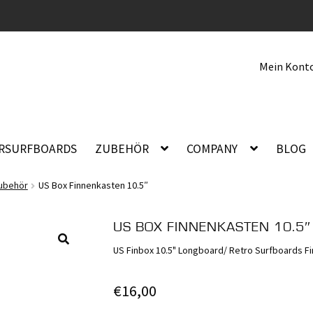
Mein Kont
ERSURFBOARDS
ZUBEHÖR
COMPANY
BLOG
Zubehör
US Box Finnenkasten 10.5″
US BOX FINNENKASTEN 10.5″
US Finbox 10.5" Longboard/ Retro Surfboards F
🔍
€
16,00