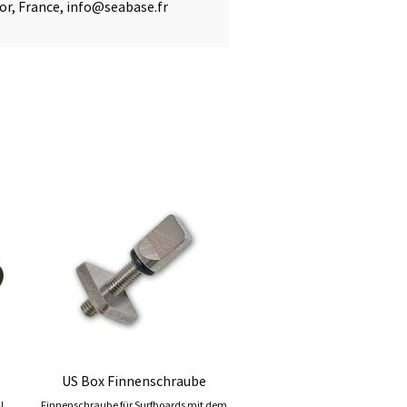
or, France, info@seabase.fr
US Box Finnenschraube
l
Finnenschraube für Surfboards mit dem