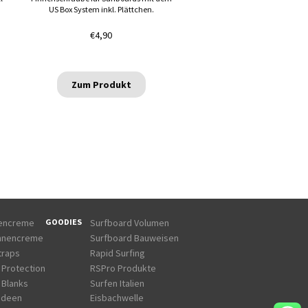
US Box System inkl. Plättchen.
€
4,90
Zum Produkt
GOODIES
nencreme
Surfboard Volumen
onnencreme
Surfboard Bauweisen
traps
Rapid Surfing
 Protection
RSPro Produkte
 Blanks
Surfen Italien
ideen
Eisbachwelle