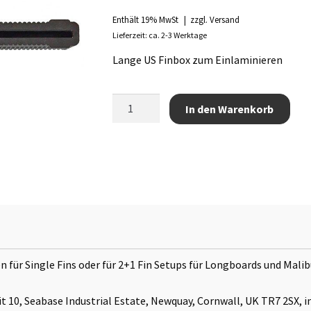
Enthält 19% MwSt
zzgl.
Versand
Lieferzeit: ca. 2-3 Werktage
Lange US Finbox zum Einlaminieren
US
In den Warenkorb
Box
Finnenkasten
10.5"
Menge
 für Single Fins oder für 2+1 Fin Setups für Longboards und Mali
it 10, Seabase Industrial Estate, Newquay, Cornwall, UK TR7 2SX,