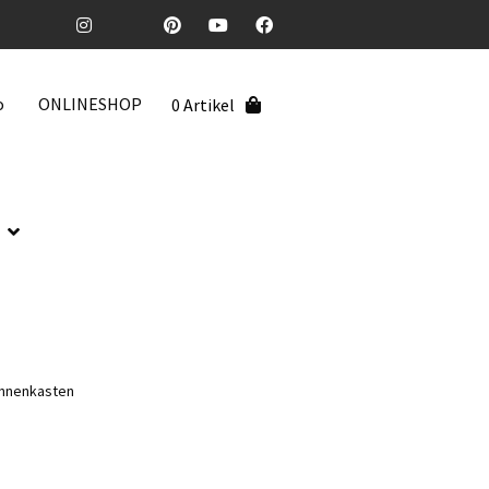
o
ONLINESHOP
0 Artikel
innenkasten