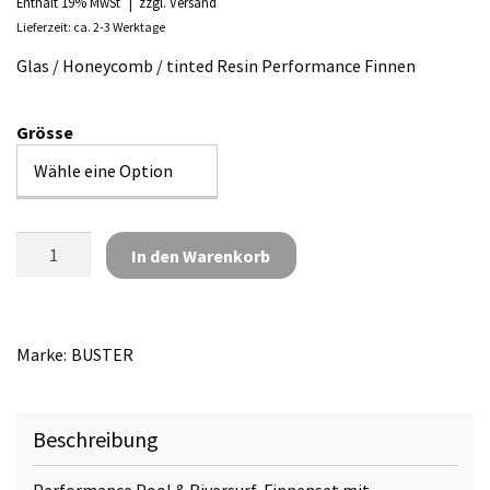
Enthält 19% MwSt
zzgl.
Versand
Lieferzeit: ca. 2-3 Werktage
Glas / Honeycomb / tinted Resin Performance Finnen
Grösse
Buster
In den Warenkorb
Riversurf
Thruster
Set
Pro
Marke:
BUSTER
FCS
I
Menge
Beschreibung