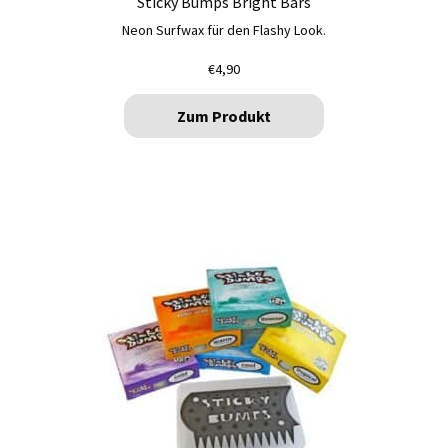
Sticky Bumps Bright Bars
Neon Surfwax für den Flashy Look.
€
4,90
Zum Produkt
Dieses
Produkt
weist
mehrere
Varianten
auf.
Die
Optionen
können
auf
der
Produktseite
gewählt
werden