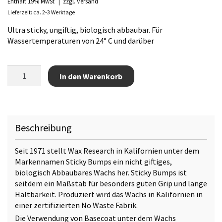
Enthält 19% MwSt
zzgl.
Versand
Lieferzeit: ca. 2-3 Werktage
Ultra sticky, ungiftig, biologisch abbaubar. Für
Wassertemperaturen von 24° C und darüber
Sticky
In den Warenkorb
Bumps
Surfwax
Original
Tropical
Menge
Beschreibung
Seit 1971 stellt Wax Research in Kalifornien unter dem
Markennamen Sticky Bumps ein nicht giftiges,
biologisch Abbaubares Wachs her. Sticky Bumps ist
seitdem ein Maßstab für besonders guten Grip und lange
Haltbarkeit. Produziert wird das Wachs in Kalifornien in
einer zertifizierten No Waste Fabrik.
Die Verwendung von Basecoat unter dem Wachs