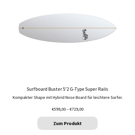
Die
Optionen
können
auf
der
Produktseite
gewählt
werden
Surfboard Buster 5’2 G-Type Super Rails
Kompakter Shape mit Hybrid Nose Board für leichtere Surfer.
Preisspanne:
€
599,00
–
€
729,00
€599,00
bis
Zum Produkt
€729,00
Dieses