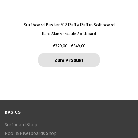
Surfboard Buster 5’2 Puffy Puffin Softboard
Hard Skin versatile Softboard
Preisspanne:
€
329,00
–
€
349,00
€329,00
bis
Zum Produkt
€349,00
Dieses
Produkt
weist
mehrere
Varianten
auf.
Die
BASICS
Optionen
Surfboard Shop
können
auf
Pool & Riverboards Shop