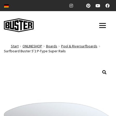
Zur
Zum
Navigation
Inhalt
springen
springen
SURFBOARDS
Start
ONLINESHOP
Boards
Pool & Riversurfboards
Surfboard Buster 5’2 P-Type Super Rails
POOL & RIVERSURFBOARDS
Unter
ZUBEHÖR
auskl
🔍
Unter
COMPANY
auskl
Unter
BLOG
auskl
ONLINESHOP