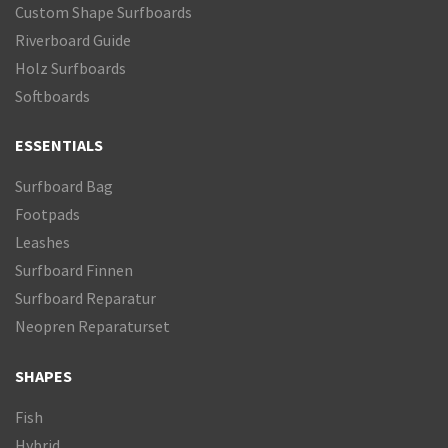
der
Custom Shape Surfboards
Produktseite
Riverboard Guide
gewählt
Holz Surfboards
werden
Softboards
ESSENTIALS
Surfboard Bag
Footpads
Leashes
Surfboard Finnen
Surfboard Reparatur
Neopren Reparaturset
SHAPES
Fish
Hybrid