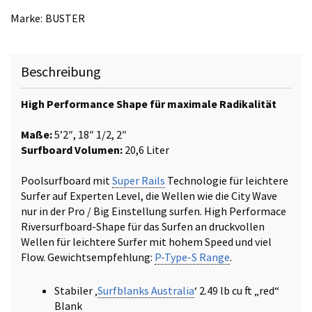
Type
Marke:
BUSTER
Super
Rails
Menge
Beschreibung
High Performance Shape für maximale Radikalität
Maße:
5’2″, 18″ 1/2, 2″
Surfboard Volumen:
20,6 Liter
Poolsurfboard mit
Super Rails
Technologie für leichtere
Surfer auf Experten Level, die Wellen wie die City Wave
nur in der Pro / Big Einstellung surfen. High Performace
Riversurfboard-Shape für das Surfen an druckvollen
Wellen für leichtere Surfer mit hohem Speed und viel
Flow. Gewichtsempfehlung:
P-Type-S Range
.
Stabiler ‚
Surfblanks Australia
‘ 2.49 lb cu ft „red“
Blank