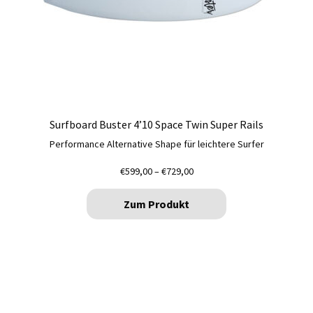
Surfboard Buster 4’10 Space Twin Super Rails
Performance Alternative Shape für leichtere Surfer
Preisspanne:
€
599,00
–
€
729,00
€599,00
bis
Zum Produkt
€729,00
Dieses
Produkt
weist
mehrere
Varianten
auf.