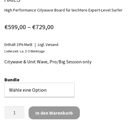
RAILS
High Performance Citywave Board für leichtere Expert-Level Surfer
Preisspanne:
€
599,00
–
€
729,00
€599,00
bis
Enthält 19% MwSt
zzgl.
Versand
Lieferzeit: ca. 2-3 Werktage
€729,00
Citywave & Unit Wave, Pro/Big Session only
Bundle
Surfboard
In den Warenkorb
Buster
5'2
P-