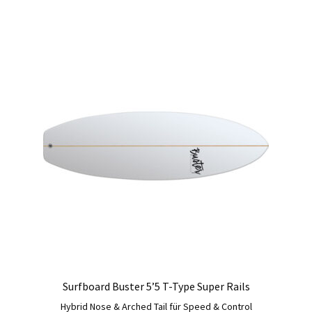
Produkt
weist
mehrere
Varianten
auf.
Die
Optionen
können
auf
der
Produktseite
gewählt
werden
Surfboard Buster 5’5 T-Type Super Rails
Hybrid Nose & Arched Tail für Speed & Control