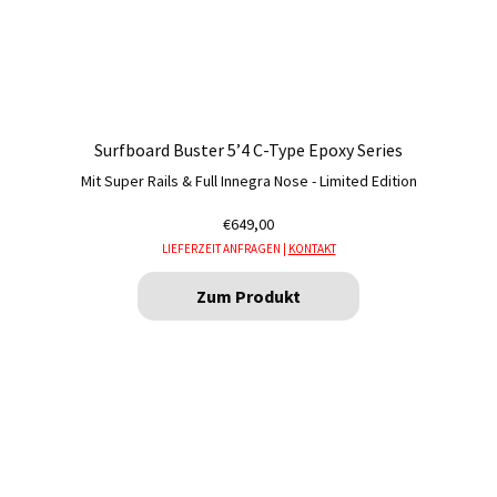
werden
Surfboard Buster 5’4 C-Type Epoxy Series
Mit Super Rails & Full Innegra Nose - Limited Edition
€
649,00
LIEFERZEIT ANFRAGEN |
KONTAKT
Zum Produkt