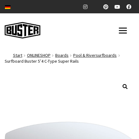
Zur
Zum
Navigation
Inhalt
springen
springen
SURFBOARDS
Start
ONLINESHOP
Boards
Pool & Riversurfboards
Surfboard Buster 5’4 C-Type Super Rails
POOL & RIVERSURFBOARDS
Unter
ZUBEHÖR
auskl
🔍
Unter
COMPANY
auskl
Unter
BLOG
auskl
ONLINESHOP