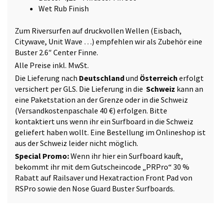
Wet Rub Finish
Zum Riversurfen auf druckvollen Wellen (Eisbach,
Citywave, Unit Wave …) empfehlen wir als Zubehör eine
Buster 2.6″ Center Finne.
Alle Preise inkl. MwSt.
Die Lieferung nach
Deutschland
und
Österreich
erfolgt
versichert per GLS. Die Lieferung in die
Schweiz
kann an
eine Paketstation an der Grenze oder in die Schweiz
(Versandkostenpaschale 40 €) erfolgen.
Bitte
kontaktiert uns
wenn ihr ein Surfboard in die Schweiz
geliefert haben wollt. Eine Bestellung im Onlineshop ist
aus der Schweiz leider nicht möglich.
Special Promo:
Wenn ihr hier ein Surfboard kauft,
bekommt ihr mit dem Gutscheincode „PRPro“ 30 %
Rabatt auf
Railsaver
und
Hexatraction Front Pad
von
RSPro sowie den
Nose Guard
Buster Surfboards.