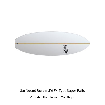
weist
mehrere
Varianten
auf.
Die
Optionen
können
auf
der
Produktseite
gewählt
werden
Surfboard Buster 5’6 FX-Type Super Rails
Versatile Double Wing Tail Shape