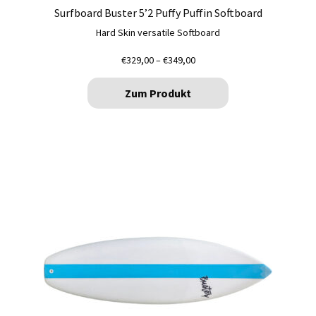
Surfboard Buster 5’2 Puffy Puffin Softboard
Hard Skin versatile Softboard
Preisspanne:
€
329,00
–
€
349,00
€329,00
bis
Zum Produkt
€349,00
Dieses
Produkt
weist
mehrere
Varianten
auf.
Die
Optionen
können
auf
der
Produktseite
gewählt