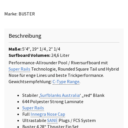
C-
Type
Marke:
BUSTER
Super
Rails
Menge
Beschreibung
Maße:
5’4″, 19“ 1/4 , 2″ 1/4
Surfboard Volumen:
24,6 Liter
Performance-Allrounder Pool / Riversurfboard mit
Super Rails
Technologie, Rounded Square Tail und Hybrid
Nose für enge Lines und beste Trickperformance.
Gewichtsempfehlung:
C-Type Range
.
Stabiler ‚
Surfblanks Australia
‘ „red“ Blank
644 Polyester Strong Laminate
Super Rails
Full
Innegra Nose Cap
Ultrastabile
SANE
Plugs / FCS System
Buster 4,28“ Thruster Fin Set