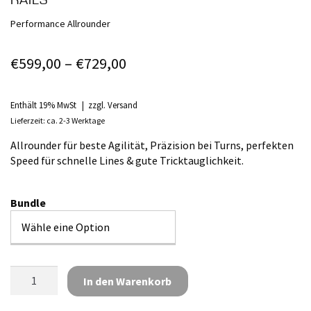
RAILS
Performance Allrounder
Preisspanne:
€
599,00
–
€
729,00
€599,00
bis
Enthält 19% MwSt
zzgl.
Versand
Lieferzeit: ca. 2-3 Werktage
€729,00
Allrounder für beste Agilität, Präzision bei Turns, perfekten
Speed für schnelle Lines & gute Tricktauglichkeit.
Bundle
Surfboard
In den Warenkorb
Buster
5'4