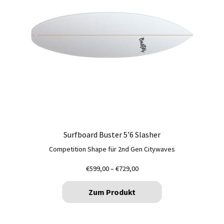
Surfboard Buster 5’6 Slasher
Competition Shape für 2nd Gen Citywaves
Preisspanne:
€
599,00
–
€
729,00
€599,00
bis
Zum Produkt
€729,00
Dieses
Produkt